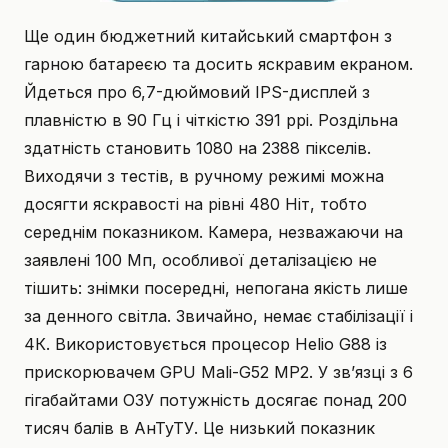
Ще один бюджетний китайський смартфон з
гарною батареєю та досить яскравим екраном.
Йдеться про 6,7-дюймовий IPS-дисплей з
плавністю в 90 Гц і чіткістю 391 ppi. Роздільна
здатність становить 1080 на 2388 пікселів.
Виходячи з тестів, в ручному режимі можна
досягти яскравості на рівні 480 Ніт, тобто
середнім показником. Камера, незважаючи на
заявлені 100 Мп, особливої деталізацією не
тішить: знімки посередні, непогана якість лише
за денного світла. Звичайно, немає стабілізації і
4К. Використовується процесор Helio G88 із
прискорювачем GPU Mali-G52 MP2. У зв’язці з 6
гігабайтами ОЗУ потужність досягає понад 200
тисяч балів в АнТуТУ. Це низький показник