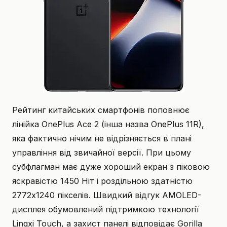
Рейтинг китайських смартфонів поповнює
лінійка OnePlus Ace 2 (інша назва OnePlus 11R),
яка фактично нічим не відрізняється в плані
управління від звичайної версії. При цьому
субфлагман має дуже хороший екран з піковою
яскравістю 1450 Ніт і роздільною здатністю
2772х1240 пікселів. Швидкий відгук AMOLED-
дисплея обумовлений підтримкою технології
Lingxi Touch, а захист панелі відповідає Gorilla