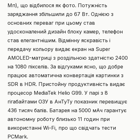
Мп), що відбилося як фото. Потужність
заряджання збільшили до 67 Вт. Однією з
основних переваг при цьому став
удосконалений дизайн блоку камер, телефон
став елегантнішим. Відмінну яскравість і
передачу кольору видає екран на Super
AMOLED-матриці з роздільною здатністю 2400
на 1080 пікселів. За відгуками ясно, що добре
працює автоматична конвертація картинки з
SDR в HDR. Пристойну продуктивність видає
процесор MediaTek Helio G99. У парі з 8
гігабайтами ОЗУ в АнТуТу показник перевищує
436 тисяч балів. Батарея на 5000 мАч гарантує
автономну роботу близько 11 годин при
використанні Wi-Fi, про що свідчать тести
PCMark.