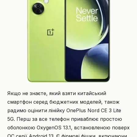
Якщо не знаєте, який взяти китайський
смартфон серед бюджетних моделей, також
радимо оцінити лінійку OnePlus Nord CE 3 Lite
5G. Перш за все телефон приваблює простою
оболонкою OxygenOS 13.1, встановленою поверх
ОС серії Android 13. Є фірмові фішки, включаючи