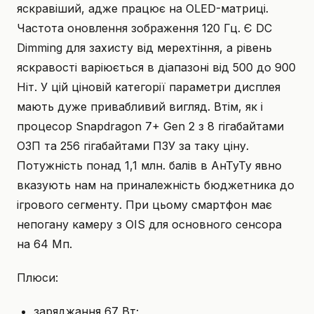
яскравіший, адже працює на OLED-матриці.
Частота оновлення зображення 120 Гц. Є DC
Dimming для захисту від мерехтіння, а рівень
яскравості варіюється в діапазоні від 500 до 900
Ніт. У цій ціновій категорії параметри дисплея
мають дуже привабливий вигляд. Втім, як і
процесор Snapdragon 7+ Gen 2 з 8 гігабайтами
ОЗП та 256 гігабайтами ПЗУ за таку ціну.
Потужність понад 1,1 млн. балів в АнТуТу явно
вказують нам на приналежність бюджетника до
ігрового сегменту. При цьому смартфон має
непогану камеру з OIS для основного сенсора
на 64 Мп.
Плюси:
заряджання 67 Вт;