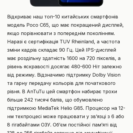
Відкриває наш топ-10 китайських смартфонів
модель Poco C65, що має покращений дисплей,
якщо порівнювати з попереднім поколінням.
Наразі є сертифікація TUV Rheinland, а частота
зміни кадрів складає 90 Гц. Цей IPS-дисплей
має роздільну здатність 1600 на 720 пікселів, а
рівень яскравості досягає 480-600 Ніт залежно
від режиму. Відзначимо підтримку Dolby Vision
та гарну передачу кольорів для початкового
рівня. В AnTuTu цей смартфон набирає трохи
більше 242 тисячі балів, що обумовлено
підтримкою MediaTek Helio G85. Процесор на 12-
нм техпроцесі може працювати у зв’язці з 6 або
8 гігабайтами ОЗУ. Об’єм постійної пам’яті від
128 до 256 гігабайт залежно від модифікації.