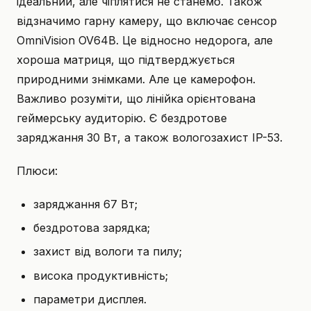
ідеальний, але чіплятися не станемо. Також
відзначимо гарну камеру, що включає сенсор
OmniVision OV64B. Це відносно недорога, але
хороша матриця, що підтверджується
природними знімками. Але це камерофон.
Важливо розуміти, що лінійка орієнтована
геймерську аудиторію. Є бездротове
заряджання 30 Вт, а також вологозахист IP-53.
Плюси:
заряджання 67 Вт;
бездротова зарядка;
захист від вологи та пилу;
висока продуктивність;
параметри дисплея.