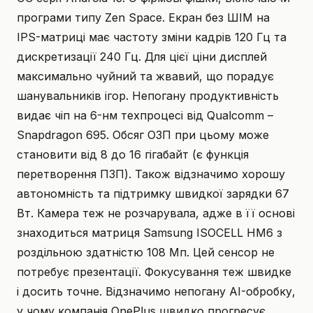
програми типу Zen Space. Екран без ШІМ на
IPS-матриці має частоту зміни кадрів 120 Гц та
дискретизації 240 Гц. Для цієї ціни дисплей
максимально чуйний та жвавий, що порадує
шанувальників ігор. Непогану продуктивність
видає чіп на 6-нм техпроцесі від Qualcomm –
Snapdragon 695. Обсяг ОЗП при цьому може
становити від 8 до 16 гігабайт (є функція
перетворення ПЗП). Також відзначимо хорошу
автономність та підтримку швидкої зарядки 67
Вт. Камера теж не розчарувала, адже в її основі
знаходиться матриця Samsung ISOCELL HM6 з
роздільною здатністю 108 Мп. Цей сенсор не
потребує презентації. Фокусування теж швидке
і досить точне. Відзначимо непогану AI-обробку,
у чому компанія OnePlus швидко прогресує.