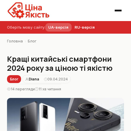
Оберіть мову сайту:
UA-версія
RU-версія
›
Головна
Блог
Кращі китайські смартфони
2024 року за ціною ті якістю
Блог
Diana
09.04.2024
·
14 перегляди
11 хв читання