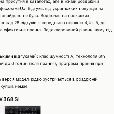
на присутня в каталогах, але в живій роздрібній
суфіксом «EU». Відгуків від українських покупців на
ії знайдено не було. Водночас на польських
понад 26 відгуків із середньою оцінкою 4,4 з 5, де
та ефективне прання. Задекларований рівень шуму під
ькими відгуками):
клас шумності A, технологія 6th
чей до 6 годин після прання), програма прання при
версія моделі рідко зустрічається в роздрібній
покупців немає
 368 SI