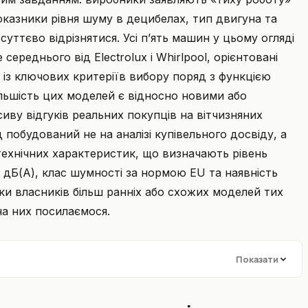
оказники рівня шуму в децибелах, тип двигуна та
ттєво відрізнятися. Усі п’ять машин у цьому огляді
 середнього від Electrolux і Whirlpool, орієнтовані
 із ключових критеріїв вибору поряд з функцією
ільшість цих моделей є відносно новими або
иву відгуків реальних покупців на вітчизняних
побудований не на аналізі купівельного досвіду, а
технічних характеристик, що визначають рівень
 дБ(А), клас шумності за нормою EU та наявність
гуки власників більш ранніх або схожих моделей тих
на них посилаємося.
Показати