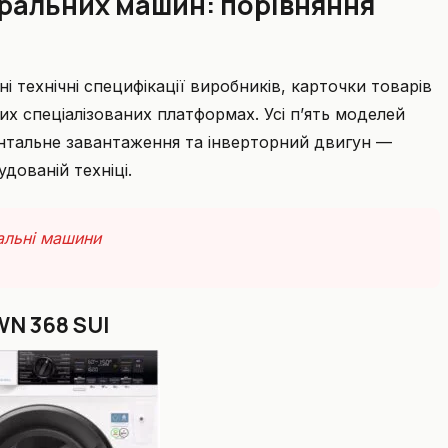
пральних машин: порівняння
і технічні специфікації виробників, карточки товарів
них спеціалізованих платформах. Усі п’ять моделей
нтальне завантаження та інверторний двигун —
дованій техніці.
альні машини
WN 368 SUI