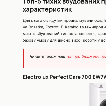
Топ-5 тихих вбудованих 
характеристик
Для цього огляду ми проаналізували офіційн
на Rozetka, Foxtrot, E-Katalog та міжнарод
мають вбудований тип встановлення, фро
базову умову для дійсно тихої роботи у вбу
Читайте також наш
топ про бюджетні пр
Electrolux PerfectCare 700 EW7