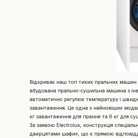
Відкриває наш топ тихих пральних машин 
вбудована прально-сушильна машина з ін
автоматично регулює температуру і швидкі
завантаження. Це одна з найновіших модел
кг завантаження для прання та 6 кг для с
За заявою Electrolux, конструкція спеціал
дверцятами шафи», що є прямою відповідд