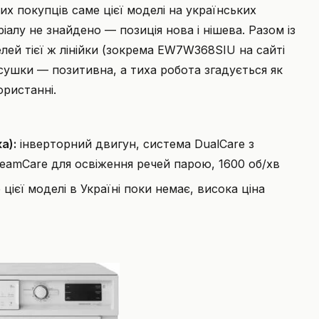
их покупців саме цієї моделі на українських
алу не знайдено — позиція нова і нішева. Разом із
лей тієї ж лінійки (зокрема EW7W368SIU на сайті
 і сушки — позитивна, а тиха робота згадується як
ристанні.
а):
інверторний двигун, система DualCare з
teamCare для освіження речей парою, 1600 об/хв
цієї моделі в Україні поки немає, висока ціна