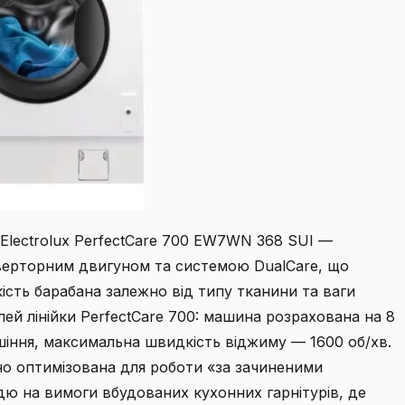
Electrolux PerfectCare 700 EW7WN 368 SUI —
верторним двигуном та системою DualCare, що
сть барабана залежно від типу тканини та ваги
ей лінійки PerfectCare 700: машина розрахована на 8
ушіння, максимальна швидкість віджиму — 1600 об/хв.
ьно оптимізована для роботи «за зачиненими
ю на вимоги вбудованих кухонних гарнітурів, де