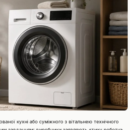
аної кухні або суміжного з вітальнею технічного
тим завданням: виробники заявляють «тиху роботу»