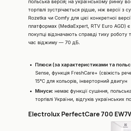
польська версія; на українському ринку во
торгівлі зустрічається рідше, ніж версії з 
Rozetka чи Comfy для цієї конкретної верс
платформах (MediaExpert, RTV Euro AGD) є 
покупці відзначають справді тиху роботу 
час віджиму — 70 дБ.
Плюси (за характеристиками та польс
Sense, функція FreshCare+ (свіжість ре
15°C для кольорів, інверторний двигун
Мінуси:
немає функції сушіння, польська 
торгівлі України, відгуків українських 
Electrolux PerfectCare 700 EW7W