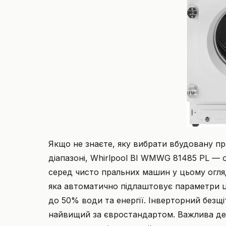
Якщо не знаєте, яку вибрати вбудовану пр
діапазоні, Whirlpool BI WMWG 81485 PL — 
серед чисто пральних машин у цьому огляді
яка автоматично підлаштовує параметри ц
до 50% води та енергії. Інверторний безщ
найвищий за євростандартом. Важлива дета