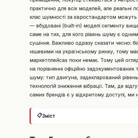
практично для всіх моделей, але реальні п
клас шумності за євростандартом можуть су
— вбудовані (built-in) моделі сегменту вище
саме на тих, для кого рівень шуму є одним
сушіння. Важливо одразу сказати чесно: б
нішевими на українському ринку, тому мас
маркетплейсах поки немає. Тому цей огляд 
на порівнянні офіційно задокументованих 
шуму: тип двигуна, задекларований рівень
технологій зниження вібрації. Там, де від
самих брендів є у відкритому доступі, ми 
📋
Зміст