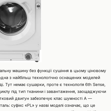
альну машину без функції сушіння в цьому ціновому
одна з найбільш технологічно оснащених моделей
. Тут немає сушарки, проте є технологія 6th Sense,
иклу під тип тканини і завантаження, заощаджуючи
ітковий двигун забезпечує клас шумності A —
ль: суфікс «PL» у назві моделі означає, що це