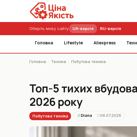
Оберіть мову сайту:
UA-версія
RU-версія
Головна
Lifestyle
Aliexpress
Техн
›
›
Головна
Техніка
Побутова техніка
Топ-5 тихих вбудов
2026 року
Diana
06.07.2026
·
Побутова техніка