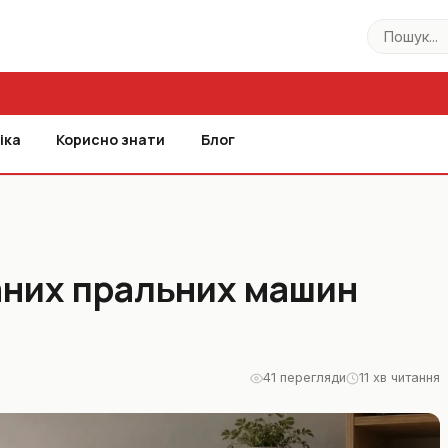
Пошук..
іка
Корисно знати
Блог
аних пральних машин
41 перегляди
11 хв читання