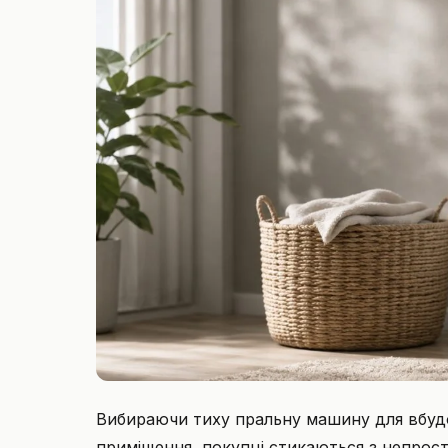
Вибираючи тиху пральну машину для вбудов
приміщення, покупці стикаються з непрос