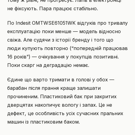
тому ж рівні, не прогресує. Лагів в електроніці
не фіксують. Пара працює стабільно.
По Indesit OMTWSE61051WK відгуків про тривалу
експлуатацію поки менше — модель відносно
свіжа. Але судячи з історії бренду і того що
люди купують повторно (“попередній працював
16 років”) — очікування у покупців позитивні.
Поки скарг на деградацію немає.
Єдине що варто тримати в голові у обох —
барабан після прання краще залишати
прочиненим. Пластиковий бак при закритих
дверцятах накопичує вологу і запах. Це не
дефект, це особливість усіх сучасних пральних
машин із пластиковим баком.