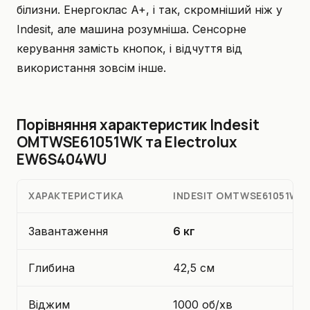
білизни. Енергоклас A+, і так, скромніший ніж у
Indesit, але машина розумніша. Сенсорне
керування замість кнопок, і відчуття від
використання зовсім інше.
Порівняння характеристик Indesit
OMTWSE61051WK та Electrolux
EW6S404WU
ХАРАКТЕРИСТИКА
INDESIT OMTWSE61051WK
Завантаження
6 кг
Глибина
42,5 см
Віджим
1000 об/хв