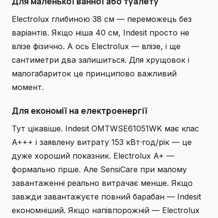
Для маленької ванної або туалету
Electrolux глибиною 38 см — переможець без
варіантів. Якщо ніша 40 см, Indesit просто не
влізе фізично. А ось Electrolux — влізе, і ще
сантиметри два залишиться. Для хрущовок і
малогабариток це принципово важливий
момент.
Для економії на електроенергії
Тут цікавіше. Indesit OMTWSE61051WK має клас
A+++ і заявлену витрату 153 кВт·год/рік — це
дуже хороший показник. Electrolux A+ —
формально гірше. Але SensiCare при малому
завантаженні реально витрачає менше. Якщо
завжди завантажуєте повний барабан — Indesit
економніший. Якщо напівпорожній — Electrolux