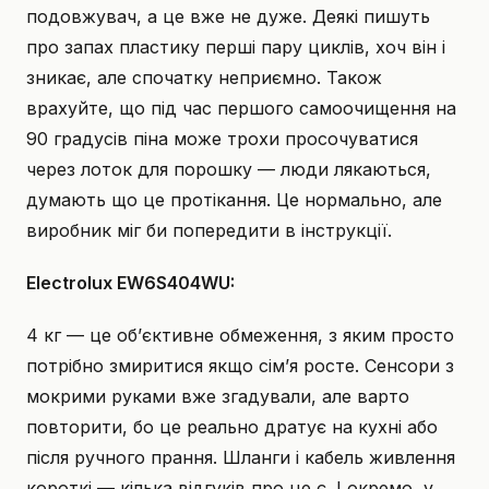
подовжувач, а це вже не дуже. Деякі пишуть
про запах пластику перші пару циклів, хоч він і
зникає, але спочатку неприємно. Також
врахуйте, що під час першого самоочищення на
90 градусів піна може трохи просочуватися
через лоток для порошку — люди лякаються,
думають що це протікання. Це нормально, але
виробник міг би попередити в інструкції.
Electrolux EW6S404WU:
4 кг — це об’єктивне обмеження, з яким просто
потрібно змиритися якщо сім’я росте. Сенсори з
мокрими руками вже згадували, але варто
повторити, бо це реально дратує на кухні або
після ручного прання. Шланги і кабель живлення
короткі — кілька відгуків про це є. І окремо, у