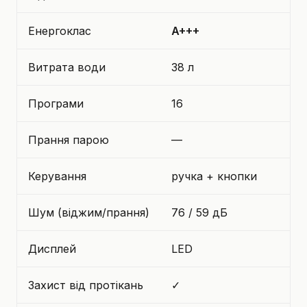
Енергоклас
A+++
Витрата води
38 л
Програми
16
Прання парою
—
Керування
ручка + кнопки
Шум (віджим/прання)
76 / 59 дБ
Дисплей
LED
Захист від протікань
✓