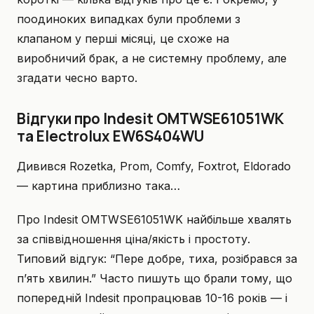
поодиноких випадках були проблеми з
клапаном у перші місяці, це схоже на
виробничий брак, а не системну проблему, але
згадати чесно варто.
Відгуки про Indesit OMTWSE61051WK
та Electrolux EW6S404WU
Дивився Rozetka, Prom, Comfy, Foxtrot, Eldorado
— картина приблизно така…
Про Indesit OMTWSE61051WK найбільше хвалять
за співвідношення ціна/якість і простоту.
Типовий відгук: “Пере добре, тиха, розібрався за
п’ять хвилин.” Часто пишуть що брали тому, що
попередній Indesit пропрацював 10-16 років — і