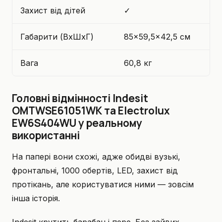
Захист від дітей
✓
Габарити (ВхШхГ)
85×59,5×42,5 см
Вага
60,8 кг
Головні відмінності Indesit
OMTWSE61051WK та Electrolux
EW6S404WU у реальному
використанні
На папері вони схожі, адже обидві вузькі,
фронтальні, 1000 обертів, LED, захист від
протікань, але користуватися ними — зовсім
інша історія.