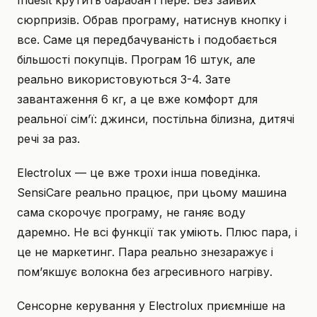
Indesit крутить барабан і пере. Без зайвих
сюрпризів. Обрав програму, натиснув кнопку і
все. Саме ця передбачуваність і подобається
більшості покупців. Програм 16 штук, але
реально використовуються 3-4. Зате
завантаження 6 кг, а це вже комфорт для
реальної сім’ї: джинси, постільна білизна, дитячі
речі за раз.
Electrolux — це вже трохи інша поведінка.
SensiCare реально працює, при цьому машина
сама скорочує програму, не ганяє воду
даремно. Не всі функції так уміють. Плюс пара, і
це не маркетинг. Пара реально знезаражує і
пом’якшує волокна без агресивного нагріву.
Сенсорне керування у Electrolux приємніше на