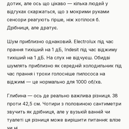
дотик, але ось що цікаво — кілька людей у
відгуках скаржаться, що з мокрими руками
сенсори реагують гірше, ніж хотілося б.
Дрібниця, але дратує.
Шум приблизно однаковий. Electrolux під час
прання тихіший на 1 дБ, Indesit під час віджиму
тихіший на 1 дБ. На слух не відчуєш. Обидві
шумлять приблизно як середній холодильник під
час прання і трохи голосніше пилососа на
віджимі — це нормально для 1000 об/хв.
Глибина — ось де реально важлива різниця. 38
проти 42,5 см. Чотири з половиною сантиметри
звучить як дрібниця, але у вузькій ванній чи
туалеті ця різниця може вирішити питання: влізе
чи ні.