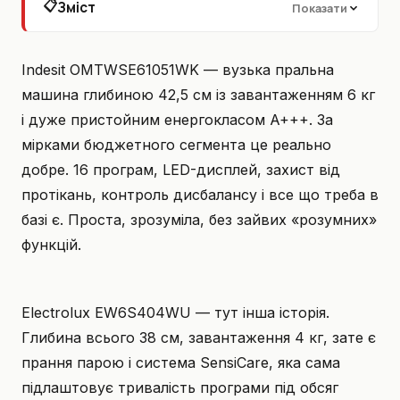
📋
Зміст
Показати
Indesit OMTWSE61051WK — вузька пральна
машина глибиною 42,5 см із завантаженням 6 кг
і дуже пристойним енергокласом A+++. За
мірками бюджетного сегмента це реально
добре. 16 програм, LED-дисплей, захист від
протікань, контроль дисбалансу і все що треба в
базі є. Проста, зрозуміла, без зайвих «розумних»
функцій.
Electrolux EW6S404WU — тут інша історія.
Глибина всього 38 см, завантаження 4 кг, зате є
прання парою і система SensiCare, яка сама
підлаштовує тривалість програми під обсяг