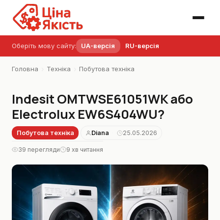
Оберіть мову сайту:
UA-версія
RU-версія
›
›
Головна
Техніка
Побутова техніка
Indesit OMTWSE61051WK або
Electrolux EW6S404WU?
Побутова техніка
Diana
25.05.2026
·
39 перегляди
9 хв читання