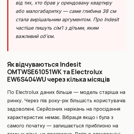
від тих, хто брав у орендовану квартиру
або малогабаритку — саме глибина 38 см
стала вирішальним аргументом. Про Indesit
частіше пишуть сім’ї з дітьми, яким
важливий об’єм.
Як відчуваються Indesit
OMTWSE61051WK та Electrolux
EW6S404WU через кілька місяців
По Electrolux даних більше — модель старіша на
ринку. Через пів року-рік більшість користувачів
задоволені. Серйозних нарікань на просідання
характеристик немає. Вібрація якщо і була з
самого початку — залишається приблизно на