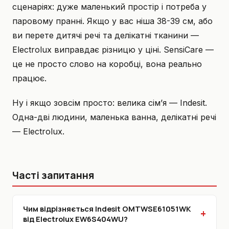
сценаріях: дуже маленький простір і потреба у
паровому пранні. Якщо у вас ніша 38-39 см, або
ви перете дитячі речі та делікатні тканини —
Electrolux виправдає різницю у ціні. SensiCare —
це не просто слово на коробці, вона реально
працює.
Ну і якщо зовсім просто: велика сім’я — Indesit.
Одна-дві людини, маленька ванна, делікатні речі
— Electrolux.
Часті запитання
Чим відрізняється Indesit OMTWSE61051WK
від Electrolux EW6S404WU?