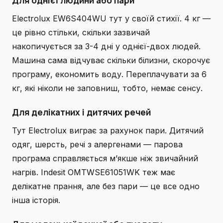
Для однієї людини або пари
Electrolux EW6S404WU тут у своїй стихії. 4 кг —
це рівно стільки, скільки зазвичай
накопичується за 3-4 дні у однієї-двох людей.
Машина сама відчуває скільки білизни, скорочує
програму, економить воду. Переплачувати за 6
кг, які ніколи не заповниш, тобто, немає сенсу.
Для делікатних і дитячих речей
Тут Electrolux виграє за рахунок пари. Дитячий
одяг, шерсть, речі з алергенами — парова
програма справляється м’якше ніж звичайний
нагрів. Indesit OMTWSE61051WK теж має
делікатне прання, але без пари — це все одно
інша історія.