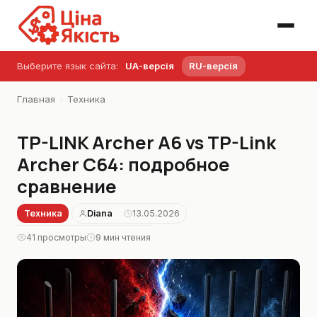
Выберите язык сайта:
UA-версія
RU-версія
›
Главная
Техника
TP-LINK Archer A6 vs TP-Link
Archer C64: подробное
сравнение
Техника
Diana
13.05.2026
·
41 просмотры
9 мин чтения