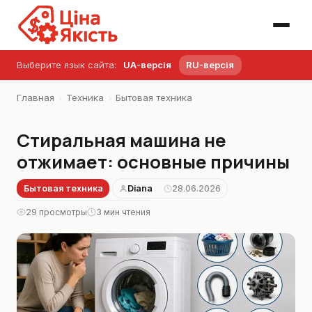
Выберите язык сайта:
UA-версія
RU-версія
›
›
Главная
Техника
Бытовая техника
Стиральная машина не
отжимает: основные причины
Бытовая техника
Diana
28.06.2026
·
29 просмотры
3 мин чтения