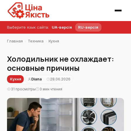
Выберите язык сайта:
UA-версія
RU-версія
›
›
Главная
Техника
Кухня
Холодильник не охлаждает:
основные причины
Кухня
Diana
28.06.2026
·
31 просмотры
3 мин чтения